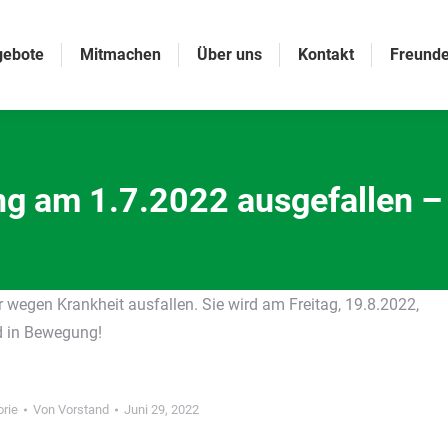
gebote
Mitmachen
Über uns
Kontakt
Freunde
 am 1.7.2022 ausgefallen –
Sie befinden sich hier:
egen Krankheit ausfallen. Sie wird am Freitag, 19.8.2022,
d in Bewegung!
rie
Von
Vorstand
Juni 29, 2022