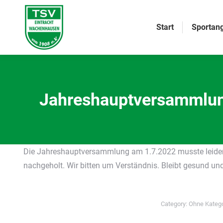
Start
Sportan
Jahreshauptversammlung
Die Jahreshauptversammlung am 1.7.2022 musste leider w
nachgeholt. Wir bitten um Verständnis. Bleibt gesund un
Category:
Ohne Katego