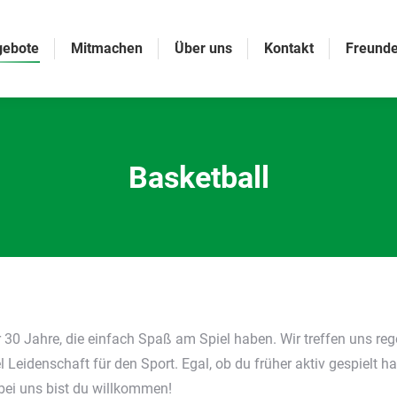
gebote
Mitmachen
Über uns
Kontakt
Freunde
Basketball
Sie befinden sich hier:
r 30 Jahre, die einfach Spaß am Spiel haben. Wir treffen uns re
 Leidenschaft für den Sport. Egal, ob du früher aktiv gespielt ha
bei uns bist du willkommen!