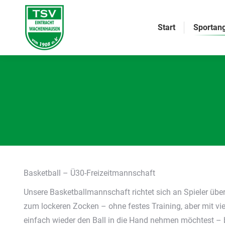
Start
Sportan
Basketball – Ü30-Freizeitmannschaft
Unsere Basketballmannschaft richtet sich an Spieler übe
zum lockeren Zocken – ohne festes Training, aber mit viel
einfach wieder den Ball in die Hand nehmen möchtest – 