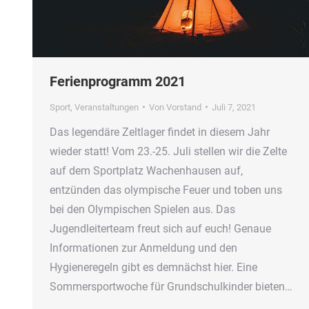
Ferienprogramm 2021
Sport
,
Veranstaltungen
Von
Vorstand
Juli 7, 2021
Das legendäre Zeltlager findet in diesem Jahr
wieder statt! Vom 23.-25. Juli stellen wir die Zelte
auf dem Sportplatz Wachenhausen auf,
entzünden das olympische Feuer und toben uns
bei den Olympischen Spielen aus. Das
Jugendleiterteam freut sich auf euch! Genaue
Informationen zur Anmeldung und den
Hygieneregeln gibt es demnächst hier. Eine
Sommersportwoche für Grundschulkinder bieten…