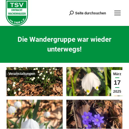
Seite durchsuchen
Search:
Die Wandergruppe war wieder
unterwegs!
Sie befinden sich hier:
Veranstaltungen
März
17
2025