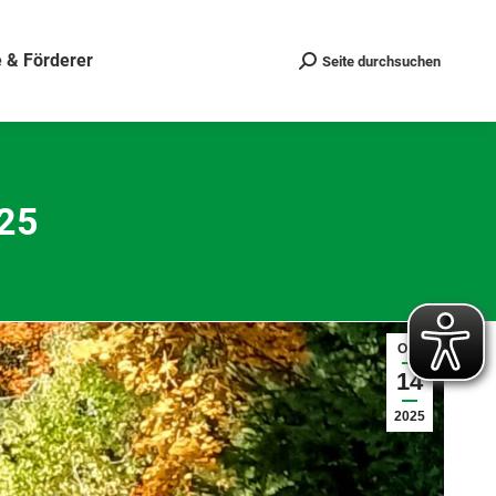
 & Förderer
Seite durchsuchen
Search:
025
Okt.
14
2025