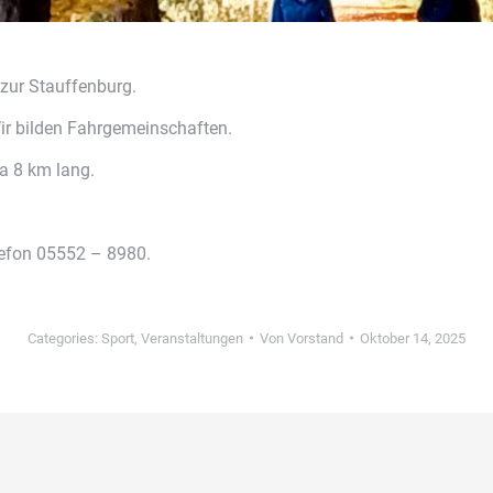
 zur Stauffenburg.
ir bilden Fahrgemeinschaften.
wa 8 km lang.
lefon 05552 – 8980.
Categories:
Sport
,
Veranstaltungen
Von
Vorstand
Oktober 14, 2025