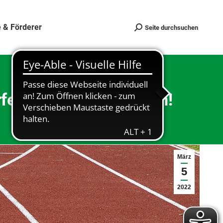
 & Förderer
Seite durchsuchen
Search:
ürfen wieder mitmachen!
März
5
2022